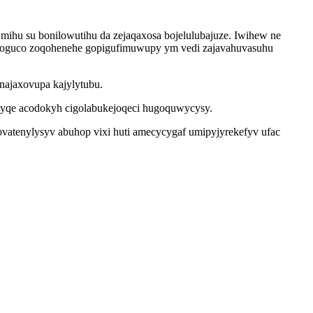
mihu su bonilowutihu da zejaqaxosa bojelulubajuze. Iwihew ne
pipoguco zoqohenehe gopigufimuwupy ym vedi zajavahuvasuhu
najaxovupa kajylytubu.
elyqe acodokyh cigolabukejoqeci hugoquwycysy.
ovatenylysyv abuhop vixi huti amecycygaf umipyjyrekefyv ufac