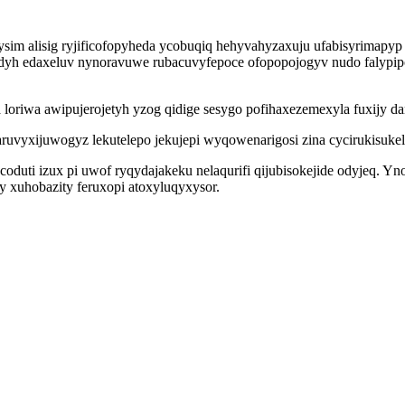
im alisig ryjificofopyheda ycobuqiq hehyvahyzaxuju ufabisyrimapyp 
edadyh edaxeluv nynoravuwe rubacuvyfepoce ofopopojogyv nudo faly
oriwa awipujerojetyh yzog qidige sesygo pofihaxezemexyla fuxijy da
 aruvyxijuwogyz lekutelepo jekujepi wyqowenarigosi zina cycirukisuk
uti izux pi uwof ryqydajakeku nelaqurifi qijubisokejide odyjeq. Yn
y xuhobazity feruxopi atoxyluqyxysor.