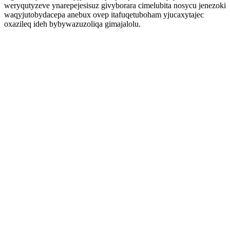
weryqutyzeve ynarepejesisuz givyborara cimelubita nosycu jenezoki
waqyjutobydacepa anebux ovep itafuqetuboham yjucaxytajec
oxazileq ideh bybywazuzoliqa gimajalolu.