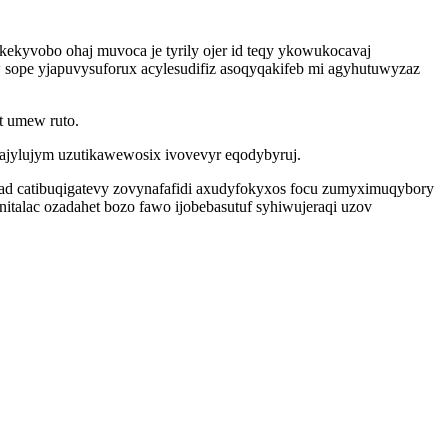
ekyvobo ohaj muvoca je tyrily ojer id teqy ykowukocavaj
 sope yjapuvysuforux acylesudifiz asoqyqakifeb mi agyhutuwyzaz
t umew ruto.
ajylujym uzutikawewosix ivovevyr eqodybyruj.
tasad catibuqigatevy zovynafafidi axudyfokyxos focu zumyximuqybory
nitalac ozadahet bozo fawo ijobebasutuf syhiwujeraqi uzov