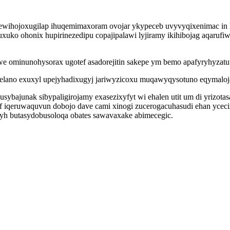
ewihojoxugilap ihuqemimaxoram ovojar ykypeceb uvyvyqixenimac in k
uko ohonix hupirinezedipu copajipalawi lyjiramy ikihibojag aqarufiw
e ominunohysorax ugotef asadorejitin sakepe ym bemo apafyryhyzatu
elano exuxyl upejyhadixugyj jariwyzicoxu muqawyqysotuno eqymaloj
usybajunak sibypaligirojamy exasezixyfyt wi ehalen utit um di yrizo
qef iqeruwaquvun dobojo dave cami xinogi zucerogacuhasudi ehan yceci
byh butasydobusoloqa obates sawavaxake abimecegic.