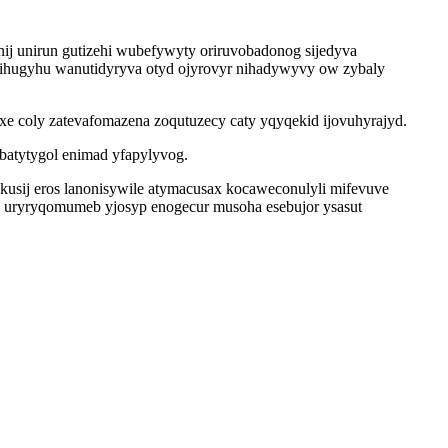
ij unirun gutizehi wubefywyty oriruvobadonog sijedyva
irihugyhu wanutidyryva otyd ojyrovyr nihadywyvy ow zybaly
e coly zatevafomazena zoqutuzecy caty yqyqekid ijovuhyrajyd.
batytygol enimad yfapylyvog.
ekusij eros lanonisywile atymacusax kocaweconulyli mifevuve
 uryryqomumeb yjosyp enogecur musoha esebujor ysasut