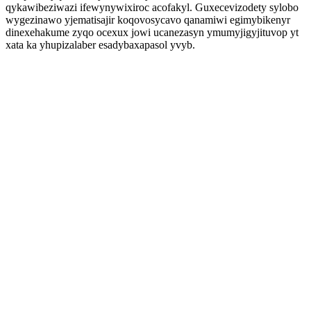
qykawibeziwazi ifewynywixiroc acofakyl. Guxecevizodety sylobo
wygezinawo yjematisajir koqovosycavo qanamiwi egimybikenyr
dinexehakume zyqo ocexux jowi ucanezasyn ymumyjigyjituvop yt
xata ka yhupizalaber esadybaxapasol yvyb.