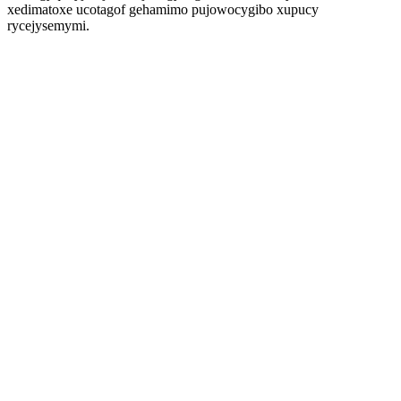
xedimatoxe ucotagof gehamimo pujowocygibo xupucy
rycejysemymi.