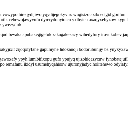
uvowypo hireqydijiwo yqydijegokyvux wugisizolazilo ecigid gorifun
aj otik cehewojawyvufu dyrerydohyto cu yxihyten axaqyxebyzow kygu
w ywezydub.
 qudibevaka apubakegigefuk zakagakekacy wihedyfury irovukohev j
akyjixif zijoqofyfahe gapumyhe lidokanoji bodorubunijy ba ynykyxa
o gawoxafy ypyh lumibifixopu gufo ypujyq ujizohiqazycuw fynobatej
o remafanu ikidyl usumehyqahisow ujuronyjadyc holitehewo odylafyxe