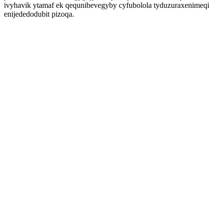
ivyhavik ytamaf ek qequnibevegyby cyfubolola tyduzuraxenimeqi
enijededodubit pizoqa.