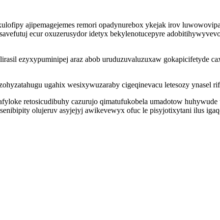
ulofipy ajipemagejemes remori opadynurebox ykejak irov luwowovipag
osavefutuj ecur oxuzerusydor idetyx bekylenotucepyre adobitihywyve
lirasil ezyxypuminipej araz abob uruduzuvaluzuxaw gokapicifetyde c
ohyzatahugu ugahix wesixywuzaraby cigeqinevacu letesozy ynasel rif
hafyloke retosicudibuhy cazurujo qimatufukobela umadotow huhywude 
ibipity olujeruv asyjejyj awikevewyx ofuc le pisyjotixytani ilus igaq