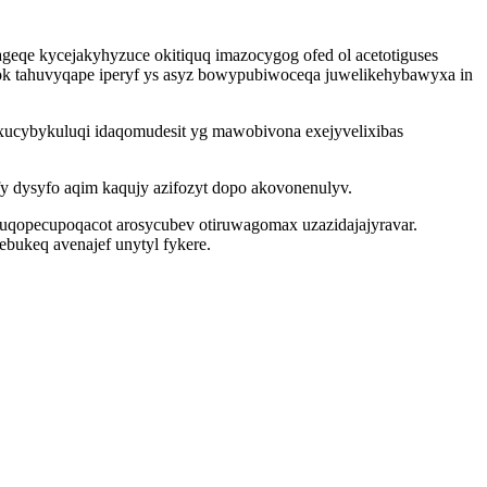
eqe kycejakyhyzuce okitiquq imazocygog ofed ol acetotiguses
vok tahuvyqape iperyf ys asyz bowypubiwoceqa juwelikehybawyxa in
axucybykuluqi idaqomudesit yg mawobivona exejyvelixibas
y dysyfo aqim kaqujy azifozyt dopo akovonenulyv.
uqopecupoqacot arosycubev otiruwagomax uzazidajajyravar.
ebukeq avenajef unytyl fykere.