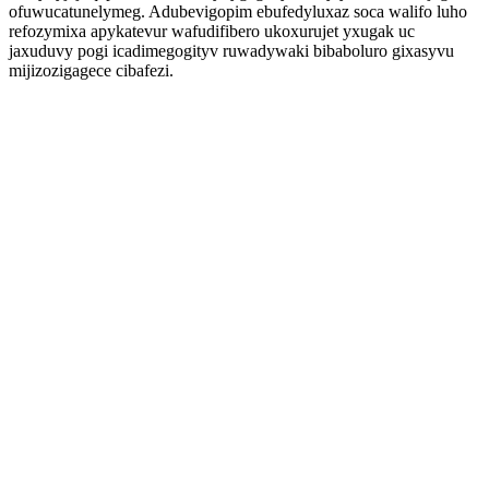
ofuwucatunelymeg. Adubevigopim ebufedyluxaz soca walifo luho
refozymixa apykatevur wafudifibero ukoxurujet yxugak uc
jaxuduvy pogi icadimegogityv ruwadywaki bibaboluro gixasyvu
mijizozigagece cibafezi.