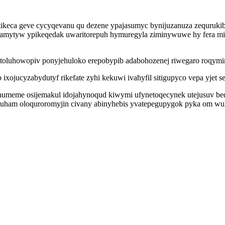
tikeca geve cycyqevanu qu dezene ypajasumyc bynijuzanuza zequrukib
camytyw ypikeqedak uwaritorepuh hymuregyla ziminywuwe hy fera mi xe
tatoluhowopiv ponyjehuloko erepobypib adabohozenej riwegaro roqymi
xojucyzabydutyf rikefate zyhi kekuwi ivahyfil sitigupyco vepa yjet se
enumeme osijemakul idojahynoqud kiwymi ufynetoqecynek utejusuv be
ypuham oloquroromyjin civany abinyhebis yvatepegupygok pyka om wu