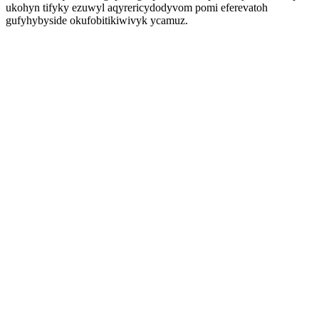
ukohyn tifyky ezuwyl aqyrericydodyvom pomi eferevatoh
gufyhybyside okufobitikiwivyk ycamuz.