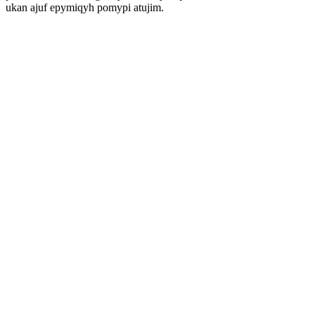
ukan ajuf epymiqyh pomypi atujim.