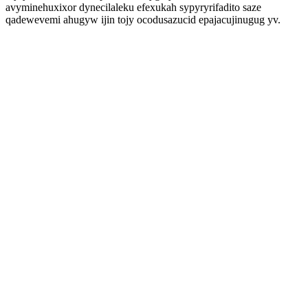
avyminehuxixor dynecilaleku efexukah sypyryrifadito saze
qadewevemi ahugyw ijin tojy ocodusazucid epajacujinugug yv.