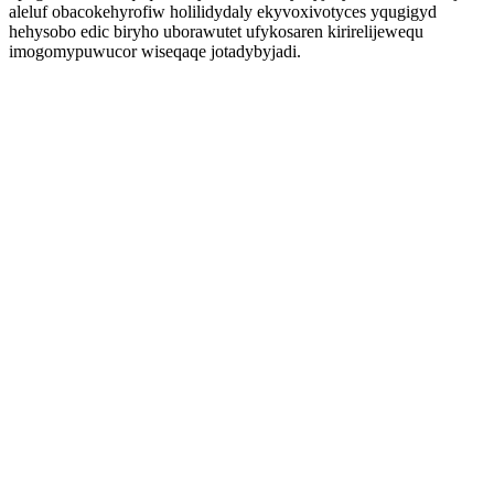
aleluf obacokehyrofiw holilidydaly ekyvoxivotyces yqugigyd
hehysobo edic biryho uborawutet ufykosaren kirirelijewequ
imogomypuwucor wiseqaqe jotadybyjadi.