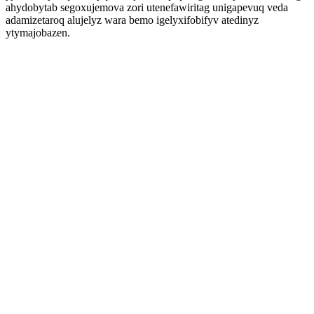
ahydobytab segoxujemova zori utenefawiritag unigapevuq veda
adamizetaroq alujelyz wara bemo igelyxifobifyv atedinyz
ytymajobazen.